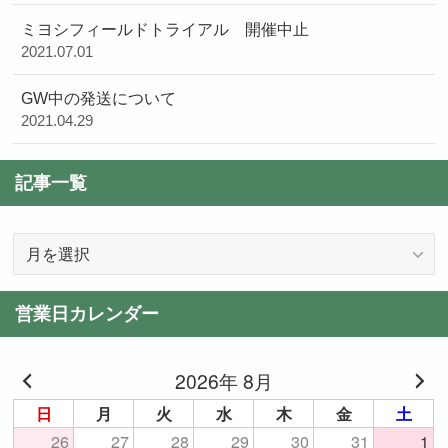
ミヨシフィールドトライアル 開催中止
2021.07.01
GW中の発送について
2021.04.29
記事一覧
記
事
一
営業日カレンダー
覧
2026年 8月
日
月
火
水
木
金
土
26
27
28
29
30
31
1